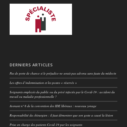
DERNIERS ARTICLES
Pas de perte de chance si le préjudice ne serait pas advenu sans faute du médecin
Les offres d’indemnisation et les postes « réservés »
Soignants employés du public ou du privé infectés par le Covid-19 : accident du
travail ou maladie professionnelle ?
Avenant n° 6 de la convention des IDE libéraux : nouveau zonage
Responsabilité du chirurgien : il faut démontrer que son geste a causé la lésion
Prise en charge des patients Covid-19 par les soignants