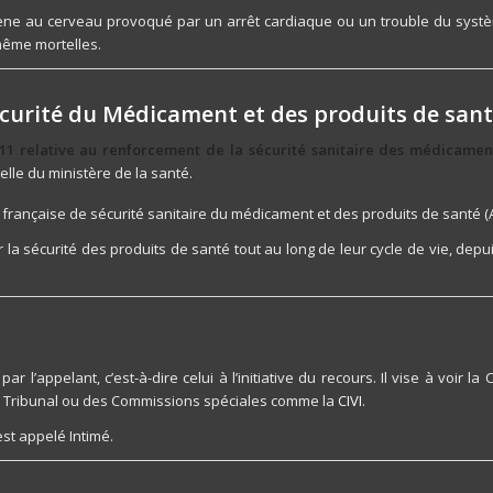
ène au cerveau provoqué par un arrêt cardiaque ou un trouble du systè
 même mortelles.
curité du Médicament et des produits de sant
11 relative au renforcement de la sécurité sanitaire des médicament
telle du ministère de la santé.
 française de sécurité sanitaire du médicament et des produits de santé (A
ir la sécurité des produits de santé tout au long de leur cycle de vie, depui
 par l’appelant, c’est-à-dire celui à l’initiative du recours. Il vise à voir
 un Tribunal ou des Commissions spéciales comme la
CIVI
.
est appelé Intimé.