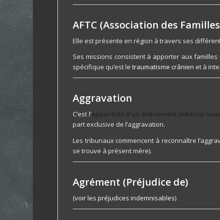
AFTC (Association des Famille
Elle est présente en région à travers ses différe
Ses missions consistent à apporter aux familles 
spécifique qu’est le
traumatisme crânien
et à int
Aggravation
C’est l’
apparition d’un événement médical nouvea
part exclusive de l’aggravation.
Les tribunaux commencent à reconnaître l’aggrava
se trouve à présent mère).
Agrément (Préjudice de)
(
voir les préjudices indemnisables
)