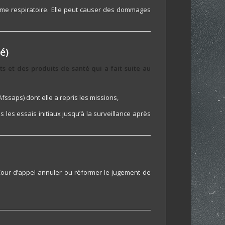
me respiratoire. Elle peut causer des dommages
é)
s et des produits de santé qui a fait suite au
fssaps) dont elle a repris les missions,
s les essais initiaux jusqu’à la surveillance après
 la Cour d’appel annuler ou réformer le jugement de