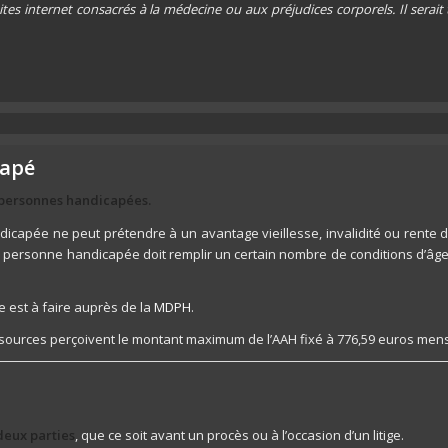
s internet consacrés à la médecine ou aux préjudices corporels. Il serait t
capé
personnes handicapées.
dicapée ne peut prétendre à un avantage vieillesse, invalidité ou rente d
la personne handicapée doit remplir un certain nombre de conditions d’âge,
e est à faire auprès de la
MDPH
.
ources perçoivent le montant maximum de l’AAH fixé à 776,59 euros mensuel
deux parties
, que ce soit avant un procès ou à l’occasion d’un litige.