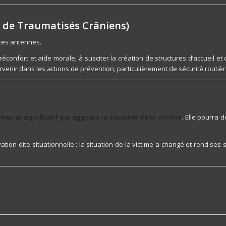
s de Traumatisés Crâniens)
ntes antennes.
réconfort et aide morale, à susciter la création de structures d’accueil e
ervenir dans les actions de prévention, particulièrement de sécurité routi
u et significatif qui aggrave la situation de la victime
. Elle pourra 
tion dite situationnelle : la situation de la victime a changé et rend se