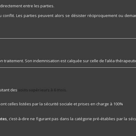
 directement entre les parties.
au conflit. Les parties peuvent alors se désister réciproquement ou dem
n traitement. Son indemnisation est calquée sur celle de l’aléa thérapeuti
sitant des
soins supérieurs à 6 mois.
ont celles listées par la sécurité sociale et prises en charge à 100%
ntes
, c’est-à-dire ne figurant pas dans la catégorie pré-établies par la séc