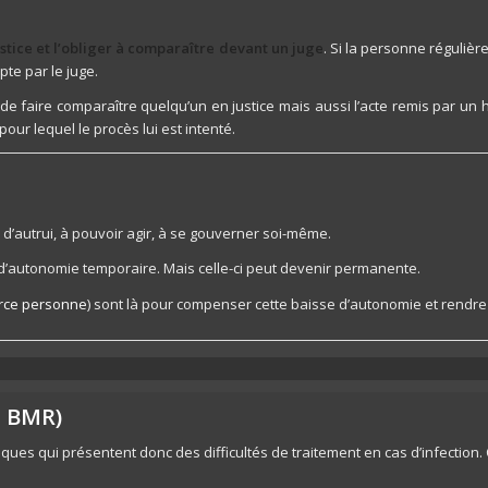
stice et l’obliger à comparaître devant un juge
. Si la personne réguliè
pte par le juge.
 de faire comparaître quelqu’un en justice mais aussi l’acte remis par un 
our lequel le procès lui est intenté.
d’autrui, à pouvoir agir, à se gouverner soi-même.
e d’autonomie temporaire. Mais celle-ci peut devenir permanente.
erce personne
) sont là pour compenser cette baisse d’autonomie et rendre 
u BMR)
otiques qui présentent donc des difficultés de traitement en cas d’infection.