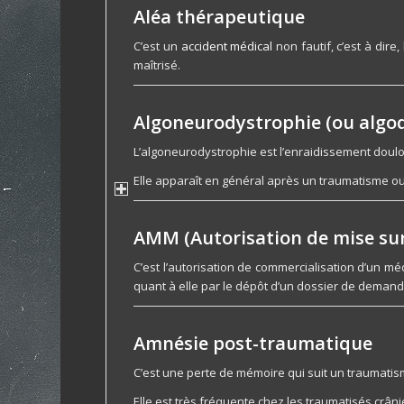
Aléa thérapeutique
C’est un
accident médical
non fautif, c’est à dire
maîtrisé.
Algoneurodystrophie (ou algo
L’algoneurodystrophie est l’enraidissement doulou
Elle apparaît en général après un traumatisme ou u
AMM (Autorisation de mise sur
C’est l’autorisation de commercialisation d’un médi
quant à elle par le dépôt d’un dossier de demand
Amnésie post-traumatique
C’est une perte de mémoire qui suit un traumatis
Elle est très fréquente chez les traumatisés crâni