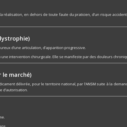
, la réalisation, en dehors de toute faute du praticien, d’un risque acciden
dystrophie)
reux d’une articulation, d’apparition progressive.
ne intervention chirurgicale. Elle se manifeste par des douleurs chronique
 le marché)
cament délivrée, pour le territoire national, par l’
ANSM
suite à la demand
e d’autorisation.
me.
ens.