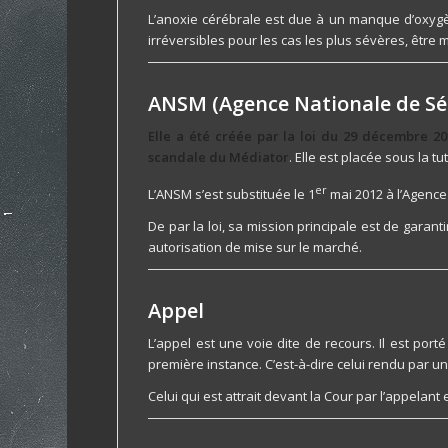
L’anoxie cérébrale est due à un manque d’oxyg
irréversibles pour les cas les plus sévères, être
ANSM (Agence Nationale de Sé
Elle a été créée par la loi du 29 décembre 20
scandale du Médiator
. Elle est placée sous la tu
er
L’ANSM s’est substituée le 1
mai 2012 à l’Agence
De par la loi, sa mission principale est de garant
autorisation de mise sur le marché.
Appel
L’appel est une voie dite de recours. Il est porté
première instance. C’est-à-dire celui rendu par
Celui qui est attrait devant la Cour par l’appelant 