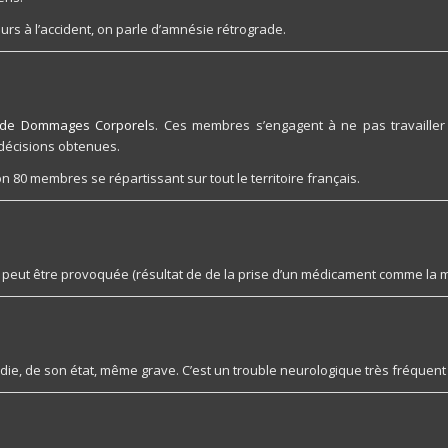
s à l’accident, on parle d’amnésie rétrograde.
s de Dommages Corporel
s. Ces membres s’engagent à ne pas travailler 
 décisions obtenues.
n 80 membres se répartissant sur tout le territoire français.
le peut être provoquée (résultat de de la prise d’un médicament comme la 
adie, de son état, même grave. C’est un trouble neurologique très fréquent