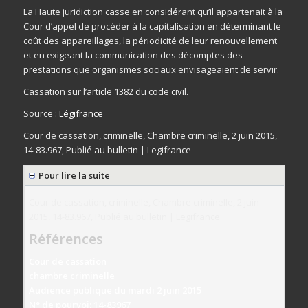
La Haute juridiction casse en considérant qu’il appartenait à la
Cour d’appel de procéder à la capitalisation en déterminant le
coût des appareillages, la périodicité de leur renouvellement
et en exigeant la communication des décomptes des
prestations que organismes sociaux envisageaient de servir.
Cassation sur l’article 1382 du code civil.
Source :
Légifrance
Cour de cassation, criminelle, Chambre criminelle, 2 juin 2015,
14-83.967, Publié au bulletin | Legifrance
Pour lire la suite
Cour de cassation, criminelle, Chambre criminelle, 2 juin
2015, 14-83.967, Publié au bulletin | Legifrance
Références
Cour de cassation
chambre criminelle
Audience publique du mardi 2 juin 2015
N° de pourvoi: 14-83967