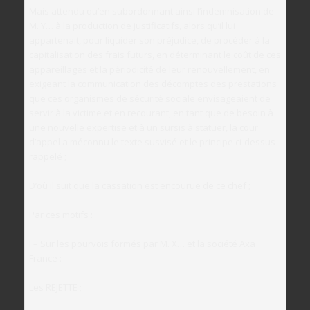
Mais attendu qu’en subordonnant ainsi l’indemnisation de
M. Y… à la production de justificatifs, alors qu’il lui
appartenait, pour liquider son préjudice, de procéder à la
capitalisation des frais futurs, en déterminant le coût de ces
appareillages et la périodicité de leur renouvellement, en
exigeant la communication des décomptes des prestations
que ces organismes de sécurité sociale envisageaient de
servir à la victime et en recourant, en tant que de besoin à
une nouvelle expertise et à un sursis à statuer, la cour
d’appel a méconnu le texte susvisé et le principe ci-dessus
rappelé ;
D’où il suit que la cassation est encourue de ce chef ;
Par ces motifs :
I – Sur les pourvois formés par M. X… et la société Axa
France :
Les REJETTE ;