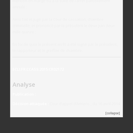
mention en marge ou à la suite de l’arrêt partiellement
annulé ;
Ainsi fait et jugé par la Cour de cassation, chambre
criminelle, et prononcé par le président le deux juin deux
mille quinze ;
En foi de quoi le présent arrêt a été signé par le président,
le rapporteur et le greffier de chambre.
ECLI:FR:CCASS:2015:CR02172
Analyse
Publication :
Décision attaquée :
Cour d’appel d’Amiens , du 16 avril 2014
[collapse]