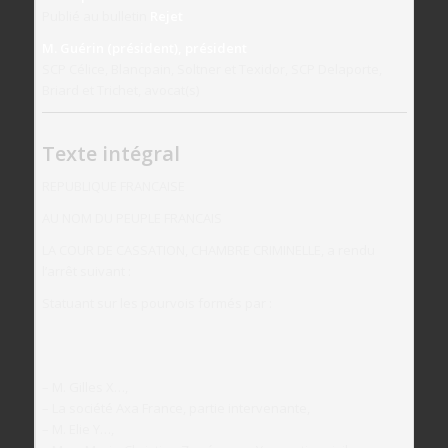
Publié au bulletin
Rejet
M. Guérin (président), président
SCP Célice, Blancpain, Soltner et Texidor, SCP Delaporte,
Briard et Trichet, avocat(s)
Texte intégral
REPUBLIQUE FRANCAISE
AU NOM DU PEUPLE FRANCAIS
LA COUR DE CASSATION, CHAMBRE CRIMINELLE, a rendu
l’arrêt suivant :
Statuant sur les pourvois formés par :
– M. Gilles X…,
– La société Axa France, partie intervenante,
– M. Elie Y…,