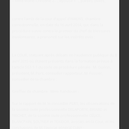
– Mme Marie-Christine Z…, épouse Y…, parties civiles,
contre l’arrêt de la cour d’appel d’AMIENS, chambre
correctionnelle, en date du 16 avril 2014, qui, dans la
procédure suivie contre le premier du chef de blessures
involontaires, a prononcé sur les intérêts civils ;
La COUR, statuant après débats en l’audience publique du 8
avril 2015 où étaient présents dans la formation prévue à
l’article 567-1-1 du code de procédure pénale : M. Guérin,
président, M. Pers, conseiller rapporteur, M. Fossier,
conseiller de la chambre ;
Greffier de chambre : Mme Randouin ;
Sur le rapport de M. le conseiller PERS, les observations de
la société civile professionnelle DELAPORTE, BRIARD et
TRICHET, de la société civile professionnelle CÉLICE,
BLANCPAIN, SOLTNER et TEXIDOR, avocats en la Cour, et les
conclusions de M. l’avocat général CUNY ;