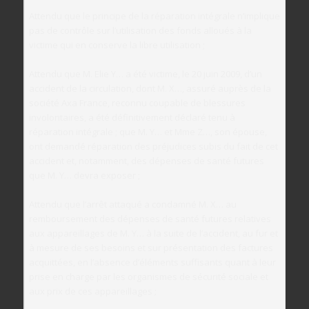
Attendu que le principe de la réparation intégrale n’implique
pas de contrôle sur l’utilisation des fonds alloués à la
victime qui en conserve la libre utilisation ;
Attendu que M. Elie Y… a été victime, le 20 juin 2009, d’un
accident de la circulation, dont M. X…, assuré auprès de la
société Axa France, reconnu coupable de blessures
involontaires, a été définitivement déclaré tenu à
réparation intégrale ; que M. Y… et Mme Z…, son épouse,
ont demandé réparation des préjudices subis du fait de cet
accident et, notamment, des dépenses de santé futures
que M. Y… devra exposer ;
Attendu que l’arrêt attaqué a condamné M. X… au
remboursement des dépenses de santé futures relatives
aux appareillages de M. Y… à la suite de l’accident, au fur et
à mesure de ses besoins et sur présentation des factures
acquittées, en l’absence d’éléments suffisants quant à leur
prise en charge par les organismes de sécurité sociale et
aux prix de ces appareillages ;