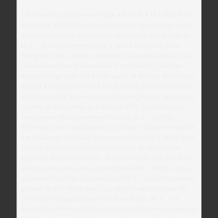
« aux motifs que le premier juge a évalué à 13 178,92 euros
la créance de RSI à l’exclusion des frais de prothèse et de
déplacement pour appareillage qui restent à la charge de
M. Y… ; que (¿) le premier juge a alloué à la partie civile
l’intégralité des sommes réclamées se composant de frais
pharmaceutiques à hauteur de 1 168,18 euros, de frais
d’appareillage pour 328 517,52 euros et de frais de fauteuil
roulant à concurrence de 8 171,35 euros, lesdites sommes
étant le résultat d’une capitalisation viagère sur la base du
barème de la Gazette du Palais de 2011 ; que dans ses
conclusions déposées devant la cour, M. Y… sollicite
désormais une capitalisation sur la base du barème publié
par la Gazette du Palais dans son édition des 27 et 28 mars
2013 et, tenant compte des conclusions de la nouvelle
expertise du professeur A…, il demande, au titre des frais
pharmaceutiques, une somme globale de 1 486,01 euros (¿) ;
qu’au titre des frais d’appareillage, M. Y… sollicite la somme
globale de 247 783,05 euros (¿) ; que RSI ayant refusé de
procéder à la capitalisation des frais futurs, M. Y… y a
procédé lui-même sur la base d’un euro de rente viagère de