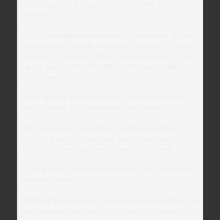
II – Sur le pourvoi formé par M. Elie Y… et Mme Marie-
Christine Z… :
CASSE et ANNULE l’arrêt susvisé de la cour d’appel d’Amiens,
chambre correctionnelle, en date du 16 avril 2014, mais en
ses seules dispositions relatives aux dépenses de santé
futures, toutes autres dispositions étant expressément
maintenues ;
Et pour qu’il soit à nouveau statué, conformément à la loi,
dans les limites de la cassation ainsi prononcée ;
RENVOIE la cause et les parties devant la cour d’appel
d’Amiens autrement composée, à ce désignée par
délibération spéciale prise en chambre du conseil ;
DIT n’y avoir lieu à application de l’article 618-1 du code de
procédure pénale ;
ORDONNE l’impression du présent arrêt, sa transcription sur
les registres du greffe de la cour d’appel d’Amiens et sa