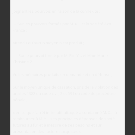
Joignant les pourvois en raison de la connexité ;
I – Sur les pourvois formés par M. X… et la société Axa
France :
Attendu qu’aucun moyen n’est produit ;
II – Sur le pourvoi formé par M. Elie Y… et Mme Marie-
Christine Z… :
Vu les mémoires produits en demande et en défense ;
Sur le moyen unique de cassation, pris de la violation des
articles 1382 du code civil, 2 et 591 du code de procédure
pénale ;
« en ce que l’arrêt infirmatif attaqué a condamné M. X… à
rembourser à M. Y… ses principales dépenses de santé
futures au fur et à mesure de ses besoins et sur
présentation des factures acquittées ;