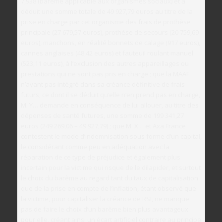
7,938 (barème applicable aux organismes sociaux) et a
déduit une somme totale de 49 927,79 euros au titre de la
prise en charge par cet organisme des frais de prothèse
principale (27 679,57 euros), prothèse de secours (20 759,69
euros), manchons, en réalité bonnets de calage (917 euros),
cannes anglaises (48,42 euros) et fauteuil roulant manuel
(523,11 euros), à l’exclusion des autres appareillages ou
prestations qui ne sont pas pris en charge ; que la MAAF
n’ayant pas intégré dans sa créance définitive de frais
futurs, ce dont il se déduit qu’elle n’en prend pas en charge,
M. Y… demande en conséquence de lui allouer, au titre des
dépenses de santé futures, une somme de 199 341,27
euros (249 269,06 – 49 927,79) ; que M. X… et Axa France
contestent le mode d’indemnisation sous forme d’un capital,
le considérant comme peu en adéquation avec la
réparation de ce type de préjudice et également plus
incertain pour la victime qui risque de le dilapider, et surtout
le choix du barème au regard tant du taux de capitalisation
que de la prise en compte de l’inflation, étant observé que
la victime, pour capitaliser la créance de RSI, ne manque
pas de faire le choix d’un barème bien plus avantageux
pour elle, créant ainsi un écart artificiel contraire au principe