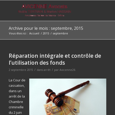
Archive pour le mois : septembre, 2015
Vous êtes ici :
Accueil
/
2015
/
septembre
Réparation intégrale et contrôle de
l’utilisation des fonds
/
/
2 septembre 2015
dans
arrêt
par
Avicenne26
La Cour de
cassation,
dans un
arrêt de la
Chambre
criminelle
du 2 juin