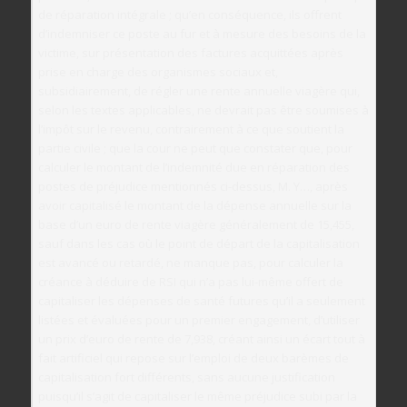
de réparation intégrale ; qu’en conséquence, ils offrent
d’indemniser ce poste au fur et à mesure des besoins de la
victime, sur présentation des factures acquittées après
prise en charge des organismes sociaux et,
subsidiairement, de régler une rente annuelle viagère qui,
selon les textes applicables, ne devrait pas être soumises à
l’impôt sur le revenu, contrairement à ce que soutient la
partie civile ; que la cour ne peut que constater que, pour
calculer le montant de l’indemnité due en réparation des
postes de préjudice mentionnés ci-dessus, M. Y…, après
avoir capitalisé le montant de la dépense annuelle sur la
base d’un euro de rente viagère généralement de 15,455,
sauf dans les cas où le point de départ de la capitalisation
est avancé ou retardé, ne manque pas, pour calculer la
créance à déduire de RSI qui n’a pas lui-même offert de
capitaliser les dépenses de santé futures qu’il a seulement
listées et évaluées pour un premier engagement, d’utiliser
un prix d’euro de rente de 7,938, créant ainsi un écart tout à
fait artificiel qui repose sur l’emploi de deux barèmes de
capitalisation fort différents, sans aucune justification
puisqu’il s’agit de capitaliser le même préjudice subi par la