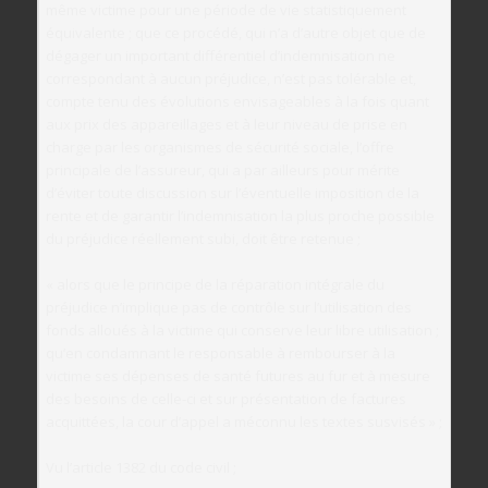
même victime pour une période de vie statistiquement
équivalente ; que ce procédé, qui n’a d’autre objet que de
dégager un important différentiel d’indemnisation ne
correspondant à aucun préjudice, n’est pas tolérable et,
compte tenu des évolutions envisageables à la fois quant
aux prix des appareillages et à leur niveau de prise en
charge par les organismes de sécurité sociale, l’offre
principale de l’assureur, qui a par ailleurs pour mérite
d’éviter toute discussion sur l’éventuelle imposition de la
rente et de garantir l’indemnisation la plus proche possible
du préjudice réellement subi, doit être retenue ;
« alors que le principe de la réparation intégrale du
préjudice n’implique pas de contrôle sur l’utilisation des
fonds alloués à la victime qui conserve leur libre utilisation ;
qu’en condamnant le responsable à rembourser à la
victime ses dépenses de santé futures au fur et à mesure
des besoins de celle-ci et sur présentation de factures
acquittées, la cour d’appel a méconnu les textes susvisés » ;
Vu l’article 1382 du code civil ;