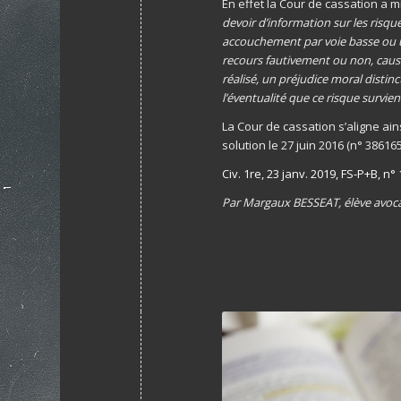
En effet la Cour de cassation a 
devoir d’information sur les ris
accouchement par voie basse ou un
recours fautivement ou non, cause 
réalisé, un préjudice moral distin
l’éventualité que ce risque survie
La Cour de cassation s’aligne ains
solution le 27 juin 2016 (n° 38616
Civ. 1re, 23 janv. 2019, FS-P+B, n°
Par Margaux BESSEAT, élève avoc