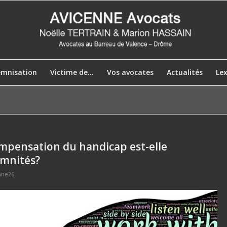
emnisation
Victime de…
Vos avocates
Actualités
Le
ompensation du handicap est-elle
emnités?
nne26