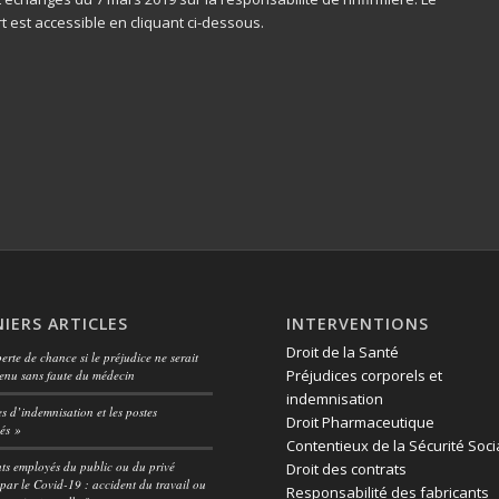
t est accessible en cliquant ci-dessous.
IERS ARTICLES
INTERVENTIONS
Droit de la Santé
erte de chance si le préjudice ne serait
Préjudices corporels et
enu sans faute du médecin
indemnisation
es d’indemnisation et les postes
Droit Pharmaceutique
vés »
Contentieux de la Sécurité Soci
ts employés du public ou du privé
Droit des contrats
 par le Covid-19 : accident du travail ou
Responsabilité des fabricants