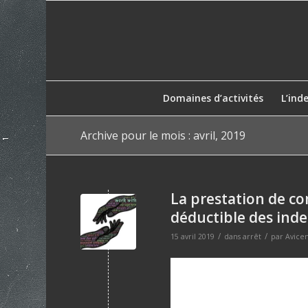
Domaines d’activités
L’ind
Archive pour le mois : avril, 2019
La prestation de c
déductible des ind
/
/
15 avril 2019
dans
arrêt
par
Avice