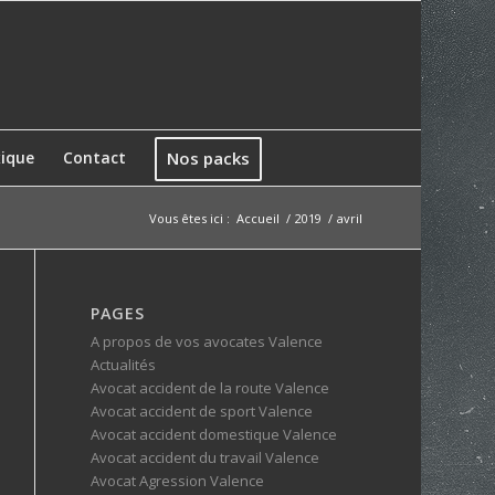
xique
Contact
Nos packs
Vous êtes ici :
Accueil
/
2019
/
avril
PAGES
A propos de vos avocates Valence
Actualités
Avocat accident de la route Valence
Avocat accident de sport Valence
Avocat accident domestique Valence
Avocat accident du travail Valence
Avocat Agression Valence