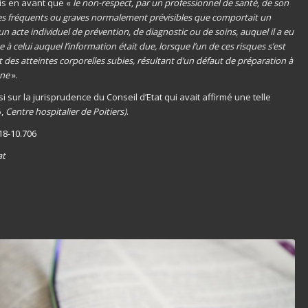
mis en avant que «
le non-respect, par un professionnel de santé, de son
ques fréquents ou graves normalement prévisibles que comportait un
 acte individuel de prévention, de diagnostic ou de soins, auquel il a eu
à celui auquel l’information était due, lorsque l’un de ces risques s’est
ct des atteintes corporelles subies, résultant d’un défaut de préparation à
nne
».
i sur la jurisprudence du Conseil d’Etat qui avait affirmé une telle
5,
Centre hospitalier de Poitiers)
.
 18-10.706
at