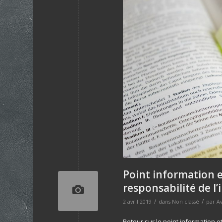
Point information e
responsabilité de l’
/
/
2 avril 2019
dans
Non classé
par
A
Retour sur le point information e