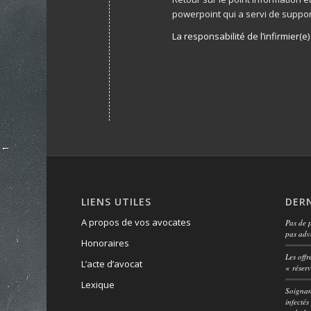
powerpoint qui a servi de suppor
La responsabilité de l’infirmier(e)
LIENS UTILES
DERN
A propos de vos avocates
Pas de p
pas adv
Honoraires
Les offr
L’acte d’avocat
« réser
Lexique
Soignan
infectés