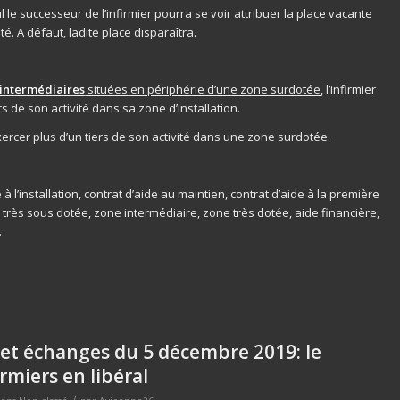
 le successeur de l’infirmier pourra se voir attribuer la place vacante
té. A défaut, ladite place disparaîtra.
t intermédiaires
situées en périphérie d’une zone surdotée
, l’infirmier
 de son activité dans sa zone d’installation.
xercer plus d’un tiers de son activité dans une zone surdotée.
 à l’installation, contrat d’aide au maintien, contrat d’aide à la première
 très sous dotée, zone intermédiaire, zone très dotée, aide financière,
.
 et échanges du 5 décembre 2019: le
irmiers en libéral
/