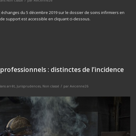
dans
Non classé
par
Avicenne26
et échanges du 5 décembre 2019 sur le dossier de soins infirmiers en
i de support est accessible en cliquant ci-dessous.
professionnels : distinctes de l’incidence
/
dans
arrêt
,
Jurisprudences
,
Non classé
par
Avicenne26