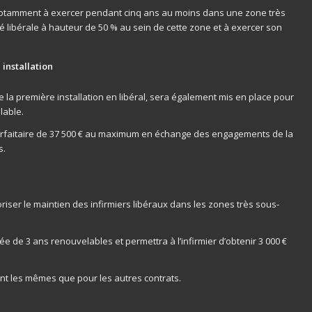
a notamment à exercer pendant cinq ans au moins dans une zone très
té libérale à hauteur de 50 % au sein de cette zone et à exercer son
 installation
 la première installation en libéral, sera également mis en place pour
lable.
 forfaitaire de 37 500 € au maximum en échange des engagements de la
s.
oriser le maintien des infirmiers libéraux dans les zones très sous-
ée de 3 ans renouvelables et permettra à l’infirmier d’obtenir 3 000 €
ront les mêmes que pour les autres contrats.