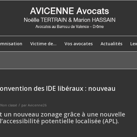
emnisation
Victime de…
Vos avocates
Actualités
Le
convention des IDE libéraux : nouveau
/
s
Non classé
par
Avicenne26
it un nouveau zonage grâce à une nouvelle
’accessibilité potentielle localisée (APL).