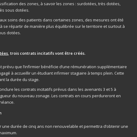
ssification des zones, à savoir les zones : surdotées, très dotées,
rès sous dotées.
s aux soins des patients dans certaines zones, des mesures ont été
s à se répartir de manière plus équilibrée sur le territoire et surtout à
sous dotées.
otées
, trois contrats incitatifs vont être créés.
est prévu que l’infirmier bénéficie d’une rémunération supplémentaire
ngagé à accueillir un étudiant infirmier stagiaire à temps plein. Cette
nt la durée du stage.
 conclure les contrats incitatifs prévus dans les avenants 3 et 5 à
vigueur du nouveau zonage. Les contrats en cours perdureront en
chéance.
n
ur une durée de cinq ans non renouvelable et permettra d’obtenir une
s maximum.