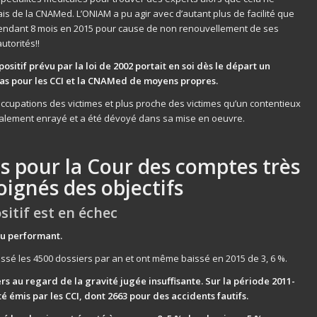
is de la CNAMed. L’ONIAM a pu agir avec d’autant plus de facilité que
pendant 8 mois en 2015 pour cause de non renouvellement de ses
utorités!!
ositif prévu par la loi de 2002 portait en soi dès le départ un
as pour les CCI et la CNAMed de moyens propres.
occupations des victimes et plus proche des victimes qu’un contentieux
otalement enrayé et a été dévoyé dans sa mise en oeuvre.
ts pour la Cour des comptes très
oignés des objectifs
sitif est en échec
peu performant.
sé les 4500 dossiers par an et ont même baissé en 2015 de 3, 6 %.
ers au regard de la gravité jugée insuffisante. Sur la période 2011-
té émis par les CCI, dont 2663 pour des accidents fautifs.