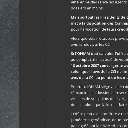
Ainsi en Ile-de-France les agent
dossiers en moins.
Mais surtout les Présidents de 
met à la disposition des Commi
pour l’allocation de leurs créd
Alors que cela n’était pas prévu 
avis rendus par les CCI.
Si l’ONIAM doit calculer l’offre 
au complet, il n’a cessé de vou
10 octobre 2007 convergente ave
selon quoi l’avis de la CCI ne l
avis de la CCI au point de les m
Pourtant l’ONIAM siège au sein de
réexamine les dossiers, en secre
victimes de ses points de diverge
dossier alors que la loi est claire
L’Office peut ainsi conclure à un 
(1 médecin généraliste, deux int
pas agréé par la CNAMed. La Cou