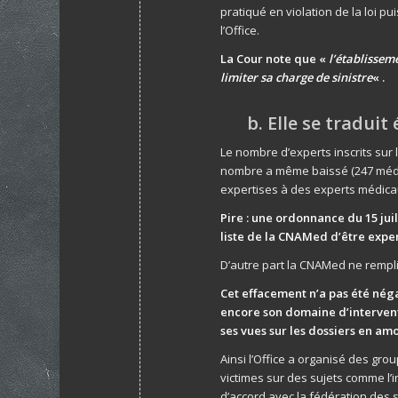
pratiqué en violation de la loi p
l’Office.
La Cour note que «
l’établissem
limiter sa charge de sinistre
« .
b. Elle se tradui
Le nombre d’experts inscrits sur 
nombre a même baissé (247 médeci
expertises à des experts médicau
Pire : une ordonnance du 15 juil
liste de la CNAMed d’être exper
D’autre part la CNAMed ne remplit
Cet effacement n’a pas été néga
encore son domaine d’interventi
ses vues sur les dossiers en amo
Ainsi l’Office a organisé des gro
victimes sur des sujets comme l’
d’accord avec la fédération des 