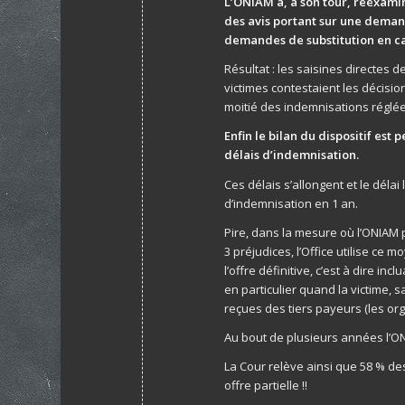
L’ONIAM a, à son tour, réexamin
des avis portant sur une demand
demandes de substitution en cas
Résultat : les saisines directes 
victimes contestaient les décisio
moitié des indemnisations réglées
Enfin le bilan du dispositif est 
délais d’indemnisation.
Ces délais s’allongent et le délai
d’indemnisation en 1 an.
Pire, dans la mesure où l’ONIAM p
3 préjudices, l’Office utilise ce
l’offre définitive, c’est à dire i
en particulier quand la victime, 
reçues des tiers payeurs (les o
Au bout de plusieurs années l’ON
La Cour relève ainsi que 58 % de
offre partielle !!