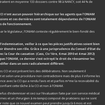
s traitent en moyenne 133 dossiers contre 98 à NANCY, soit 44 % de
CCI n’ont aucun pouvoir hiérarchique sur les agents que l’ONIAM
ssions et ces dernières sont totalement dépendantes de l’ONIAM
its de fonctionnement.
par le législateur, l’ONIAM conteste régulièrement le bien-fondé des
d’indemnisation, veiller à ce que les pièces justificatives soient bien
loir étendre son rôle. Grâce à une jurisprudence du Conseil d’Etat du
c la Cour de cassation (Cass, Civ 1ère, 6 mai 2010 et 4 mai 2012)
ie pas l’ONIAM, ce dernier s’est octroyé le droit de réexaminer les
odifier dans un sens radicalement différent.
s CCI et est présent lors des délibérations. Non seulement il
t et selon une procédure non contradictoire mais de plus il informe les
nce avec la CCI qui a rendu l’avis et et parfois m^me la recevabilité du
 confiant cette tâche à la CCI et non à l’ONIAM.
refus d’indemniser et ceci sur l’évaluation faite par son service médical
ernes et un chirurgien à mi-temps) composé de praticiens qui ne sont
r note que ce nouvel examen peut prendre jusqu’à 6 mois et est