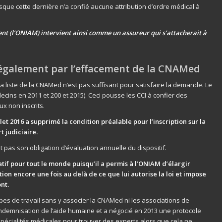
uisque cette dernière n’a confié aucune attribution d’ordre médical à
ent (l’ONIAM) intervient ainsi comme un assureur qui s’attacherait à
t également par l’effacement de la CNAMed
la liste de la CNAMed n’est pas suffisant pour satisfaire la demande. Le
ns en 2011 et 200 et 2015). Ceci pousse les CCI à confier des
x non inscrits.
let 2016 a supprimé la condition préalable pour l’inscription sur la
t judiciaire.
 pas son obligation d’évaluation annuelle du dispositif.
tif pour tout le monde puisqu’il a permis à l’ONIAM d’élargir
on encore une fois au delà de ce que lui autorise la loi et impose
nt.
upes de travail sans y associer la CNAMed ni les associations de
indemnisation de l’aide humaine et a négocié en 2013 une protocole
spécialités médicales pour trouver des experts alors que cela ne