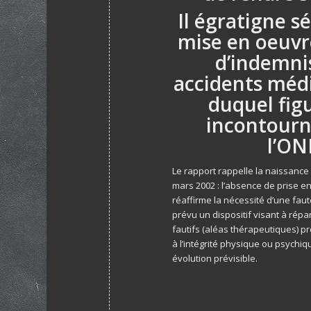
Il égratigne s
mise en oeuvre
d’indemni
accidents méd
duquel figu
incontourn
l’ON
Le rapport rappelle la naissance
mars 2002 : l’absence de prise en
réaffirme la nécessité d’une faut
prévu un dispositif visant à rép
fautifs (aléas thérapeutiques) p
à l’intégrité physique ou psychiq
évolution prévisible.