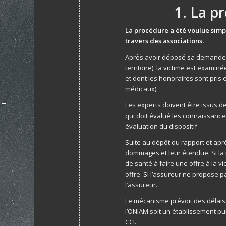
1. La p
La procédure a été voulue simpl
travers des associations.
Après avoir déposé sa demande à 
territoire), la victime est examin
et dont les honoraires sont pris
médicaux).
Les experts doivent être issus d
qui doit évalué les connaissanc
évaluation du dispositif
Suite au dépôt du rapport et aprè
dommages et leur étendue. Si la r
de santé à faire une offre à la vi
offre. Si l’assureur ne propose p
l’assureur.
Le mécanisme prévoit des délais i
l’ONIAM soit un établissement pub
CCI.