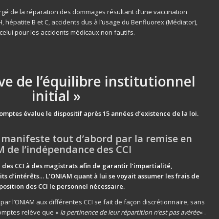
argé de la réparation des dommages résultant d’une vaccination
H, hépatite B et C, accidents dus à l’usage du Benfluorex (Médiator),
elui pour les accidents médicaux non fautifs.
ve de l’équilibre institutionnel
initial »
comptes évalue le dispositif après 15 années d’existence de la loi.
e manifeste tout d’abord par la remise en
M de l’indépendance des CCI
e des CCI à des magistrats afin de garantir l’impartialité,
its d’intérêts… L’ONIAM quant à lui se voyait assumer les frais de
osition des CCI le personnel nécessaire.
 par l’ONIAM aux différentes CCI se fait de façon discrétionnaire, sans
comptes relève que «
la pertinence de leur répartition n’est pas avérée
« .