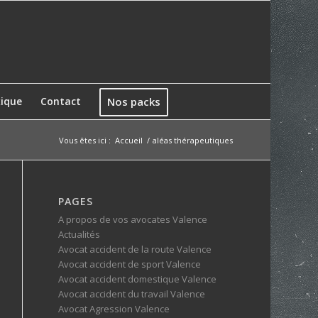
xique
Contact
Nos packs
Vous êtes ici :
Accueil
/
aléas thérapeutiques
PAGES
A propos de vos avocates Valence
Actualités
Avocat accident de la route Valence
Avocat accident de sport Valence
Avocat accident domestique Valence
Avocat accident du travail Valence
Avocat Agression Valence