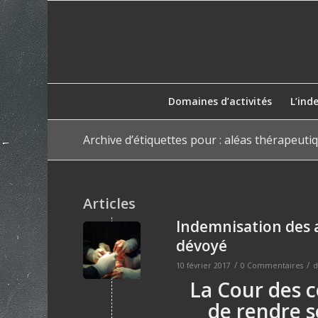
Domaines d’activités
L’ind
Archive d’étiquettes pour : aléas thérapeuti
Articles
Indemnisation des 
dévoyé
/
/
10 février 2017
0 Commentaires
d
La Cour des 
de rendre s