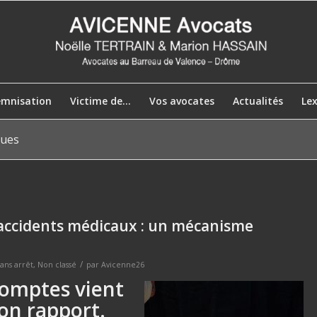
emnisation
Victime de…
Vos avocates
Actualités
Le
ques
accidents médicaux : un mécanisme
/
ans
arrêt
,
Non classé
par
Avicenne26
comptes vient
on rapport.