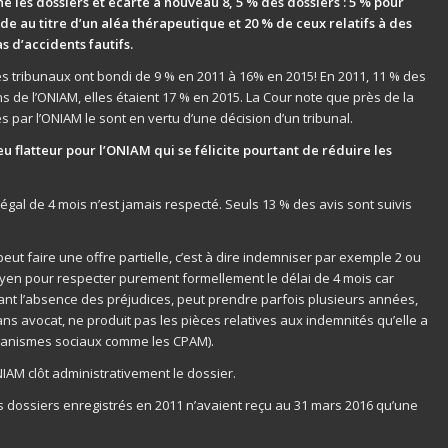
é les dossiers et écarté à nouveau 8, 5 % des dossiers : 5 % pour
e au titre d’un aléa thérapeutique et 20 % de ceux relatifs à des
 d’accidents fautifs.
des tribunaux ont bondi de 9 % en 2011 à 16% en 2015! En 2011, 11 % des
ns de l’ONIAM, elles étaient 17 % en 2015. La Cour note que près de la
 par l’ONIAM le sont en vertu d’une décision d’un tribunal.
peu flatteur pour l’ONIAM qui se félicite pourtant de réduire les
 légal de 4 mois n’est jamais respecté. Seuls 13 % des avis sont suivis
eut faire une offre partielle, c’est à dire indemniser par exemple 2 ou
 moyen pour respecter purement formellement le délai de 4 mois car
ncluant l’absence des préjudices, peut prendre parfois plusieurs années,
sans avocat, ne produit pas les pièces relatives aux indemnités qu’elle a
rganismes sociaux comme les CPAM).
IAM clôt administrativement le dossier.
s dossiers enregistrés en 2011 n’avaient reçu au 31 mars 2016 qu’une